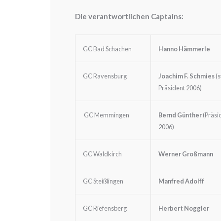
Die verantwortlichen Captains:
GC Bad Schachen
Hanno Hämmerle
GC Ravensburg
Joachim F. Schmies
(s
Präsident 2006)
GC Memmingen
Bernd Günther
(Präsi
2006)
GC Waldkirch
Werner Großmann
GC Steißlingen
Manfred Adolff
GC Riefensberg
Herbert Noggler