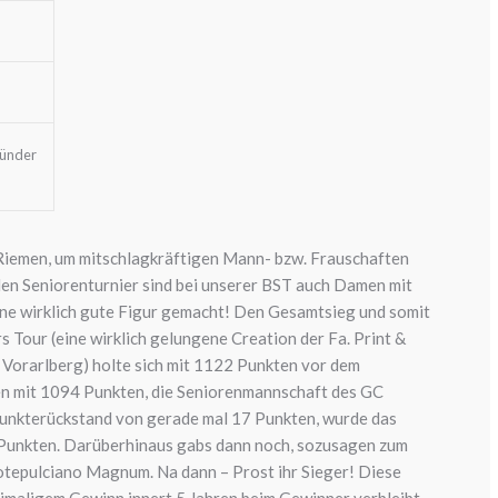
ünder
e Riemen, um mitschlagkräftigen Mann- bzw. Frauschaften
len Seniorenturnier sind bei unserer BST auch Damen mit
eine wirklich gute Figur gemacht! Den Gesamtsieg und somit
 Tour (eine wirklich gelungene Creation der Fa. Print &
orarlberg) holte sich mit 1122 Punkten vor dem
 mit 1094 Punkten, die Seniorenmannschaft des GC
Punkterückstand von gerade mal 17 Punkten, wurde das
Punkten. Darüberhinaus gabs dann noch, sozusagen zum
otepulciano Magnum. Na dann – Prost ihr Sieger! Diese
eimaligem Gewinn innert 5 Jahren beim Gewinner verbleibt.