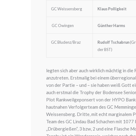
GC Weissensberg
Klaus Polligkeit
GC Owingen
Günther Harms
GC Bludenz/Braz
Rudolf Tschabrun
(Gr
der BST)
legten sich aber auch wirklich mächtig in di
anzutreten. Erstmalig bei einem überregiona
von der Partie – und – sie haben weiß Gott 
auch erstmal die Trophy der Bodensee Seniors
Plot Rankweilgeponsert von der HYPO Bank V
hautnahen Verfolgerteam des GC Memmingen
Weissensberg. Dritte, mit echt marginalem 
Team des GC Lindau Bad Schachen mit 1077 
„Drübergießen“, 3 bzw, 2 und eine Flasche M
Trophy ist ein Wanderpreis, welcher nach dr