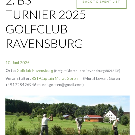
BACK TO EVENT LIST
TURNIER 2025
GOLFCLUB
RAVENSBURG
10. Juni 2025
Orte:
Golfclub Ravensburg
(Hofgut Okatreuete Ravensburg 88213 DE)
Veranstalter:
BST-Captain Murat Gören
(Murat Levent Gören
+491728426946 murat.goeren@gmail.com)