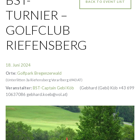
BACK TO EVENT LIST
TURNIER –
GOLFCLUB
RIEFENSBERG
18. Juni 2024
Orte:
Golfpark Bregenzerwald
(Unterlitten 3a Riefensberg Vorarlberg 6943 AT)
Veranstalter:
BST-Captain Gebi Köb
(Gebhard (Gebi) Köb +43 699
10637086 gebhard.koeb@vol.at)